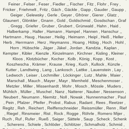
Feiner , Felser , Feser , Fiedler ,, Fischer , Fitz , Flohr , Frey ,
Fricker , Friehmelt , Fritz , Gäch , Gäckle , Gapp , Gauder , Gaupp ,
Geiger , Gelewsky , Gerle , Geyer , Gfrörer , Gierer , Glatz ,
Glaunert , Glönkler , Gnann , Gold , Goldschmid , Gosdschan , Graf
, Gregg , Griefer , Gruber , Grubert , Grünwald , Hahn , Haid ,
Halberkamp , Haller , Hamann , Hampel , Hannen , Hanschur ,,
Hartmann , Haug , Hauser , Heilig , Heimann , Heipl , Heiß , Heller ,
Herb , Herrmann , Herz , Heymanns , Hoang , Höbig , Hoch , Hohl ,
Horn , Hübschle , Jäger , Jäkel , Jordan , Kandzia , Kaplan ,
Kempter , Kibler , Kienzle , Kinzelmann , Kirchner , Kisling , Kleiner ,
Kloos , Klotzbücher , Kocher , Kolb , König , Kopp , Kost ,
Koszhescha , Krämer , Krause , Krieg , Kuch , Kullock , Künzle ,
Kutter , Landtwing , Lang , Lankosch , Lattke , Lauenstein , Lay ,
Ledwoch , Leiser , Lochmiller , Löckinger , Lutz , Mahle , Maier ,
Marschall , Mauch , Mayer , Mayr , Memheld , Meschenmoser ,
Metzler , Miller , Missenhardt , Mohr , Mosch , Mössle , Muders ,
Mühlich , Müller ,, Muschel , Nanz , Natterer , Nauber , Nessenson ,
Neubert , Neumann , Niemitz , Noll , Nowak , Nunnenmacher , Paul
, Pein , Pfalzer , Pfeifer , Probst , Rabus , Radant , Rees , Reetzer ,
Regitz , Reh , Reichert , Reiffenschneider , Reissmüller , Renn , Rief
, Riegel , Rinsmeier , Rist , Rock , Rogge , Röhrle , Romero Mijer ,
Ruch , Ruf , Rufer , Rueß , Saiger , Sättele , Saup , Scheck , Schenk
, Scherens , Schiele , Schlöder , Schlötzer , Schmalholz , Schmid ,