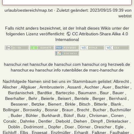
urlaub/oestereich/map.txt
· Zuletzt geändert:
2023/09/15 09:39
von
webtist
Falls nicht anders bezeichnet, ist der Inhalt dieses Wikis unter der
folgenden Lizenz veröffentlicht:
CC Attribution-Share Alike 4.0
International
hanschur.net
hanschur.de
hanschur.com
hanschur.org
herzweb.de
hanschur.eu
hanschur.info
rutenbilder.de
marc-hanschur.de
Nachfolgede Namen sind bei uns im Stammbaum gelistet: Albrecht ,
Alischer , Allgäuer , Armbrusterin , Assanti , Auchter , Auer , Bachler ,
Bardanischek , Bardtke , Barteczko , Baumann , Baur , Bauer ,
Beerhalter , Behr , Beierle , Beisert , Bentele , Berger , Bernhard ,
Besserer , Betzke , Bienert , Birkle , Bitsch , Bitterle , Blank ,
Bollinger , Borowsky , Bosnar , Braun , Brecht , Bucher , Buchmüller
, Buder , Bühler , Burkhardt , Bütof , Butz , Chrisman , Conen ,
Coralic , Dahnke , Dentler , Diebold , Diehen , Dimpfl , Dinkelacker ,
Doblin , Dodrimont ,, Dopfer , Doer , Dörner , Drescher , Egle ,
Eichloff , Elbs , Engesat , Enzlmüller , Erhardt , Falkner , Faulhaber ,