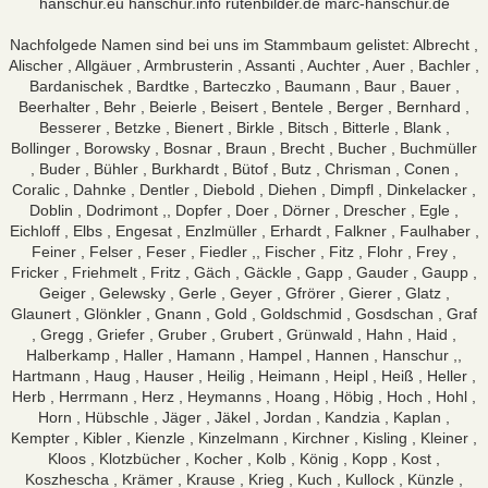
hanschur.eu
hanschur.info
rutenbilder.de
marc-hanschur.de
Nachfolgede Namen sind bei uns im Stammbaum gelistet: Albrecht ,
Alischer , Allgäuer , Armbrusterin , Assanti , Auchter , Auer , Bachler ,
Bardanischek , Bardtke , Barteczko , Baumann , Baur , Bauer ,
Beerhalter , Behr , Beierle , Beisert , Bentele , Berger , Bernhard ,
Besserer , Betzke , Bienert , Birkle , Bitsch , Bitterle , Blank ,
Bollinger , Borowsky , Bosnar , Braun , Brecht , Bucher , Buchmüller
, Buder , Bühler , Burkhardt , Bütof , Butz , Chrisman , Conen ,
Coralic , Dahnke , Dentler , Diebold , Diehen , Dimpfl , Dinkelacker ,
Doblin , Dodrimont ,, Dopfer , Doer , Dörner , Drescher , Egle ,
Eichloff , Elbs , Engesat , Enzlmüller , Erhardt , Falkner , Faulhaber ,
Feiner , Felser , Feser , Fiedler ,, Fischer , Fitz , Flohr , Frey ,
Fricker , Friehmelt , Fritz , Gäch , Gäckle , Gapp , Gauder , Gaupp ,
Geiger , Gelewsky , Gerle , Geyer , Gfrörer , Gierer , Glatz ,
Glaunert , Glönkler , Gnann , Gold , Goldschmid , Gosdschan , Graf
, Gregg , Griefer , Gruber , Grubert , Grünwald , Hahn , Haid ,
Halberkamp , Haller , Hamann , Hampel , Hannen , Hanschur ,,
Hartmann , Haug , Hauser , Heilig , Heimann , Heipl , Heiß , Heller ,
Herb , Herrmann , Herz , Heymanns , Hoang , Höbig , Hoch , Hohl ,
Horn , Hübschle , Jäger , Jäkel , Jordan , Kandzia , Kaplan ,
Kempter , Kibler , Kienzle , Kinzelmann , Kirchner , Kisling , Kleiner ,
Kloos , Klotzbücher , Kocher , Kolb , König , Kopp , Kost ,
Koszhescha , Krämer , Krause , Krieg , Kuch , Kullock , Künzle ,