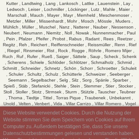
Kutter , Landtwing , Lang , Lankosch , Lattke , Lauenstein , Lay ,
Ledwoch , Leiser , Lochmiller , Löckinger , Lutz , Mahle , Maier ,
Marschall , Mauch , Mayer , Mayr , Memheld , Meschenmoser ,
Metzler , Miller , Missenhardt , Mohr , Mosch , Mössle , Muders ,
Mühlich , Müller ,, Muschel , Nanz , Natterer , Nauber , Nessenson ,
Neubert , Neumann , Niemitz , Noll , Nowak , Nunnenmacher , Paul
, Pein , Pfalzer , Pfeifer , Probst , Rabus , Radant , Rees , Reetzer ,
Regitz , Reh , Reichert , Reiffenschneider , Reissmüller , Renn , Rief
, Riegel , Rinsmeier , Rist , Rock , Rogge , Röhrle , Romero Mijer ,
Ruch , Ruf , Rufer , Rueß , Saiger , Sättele , Saup , Scheck , Schenk
, Scherens , Schiele , Schlöder , Schlötzer , Schmalholz , Schmid ,
Schmitt , Schneider , Schnetz , Schön , Schorr , Schroetter , Schuleit
, Schuler , Schultz , Schulz , Schütterle , Schweizer , Seeberger ,
Seemann , Segelbacher , Selg , Silz , Sorg , Spänle , Sparber ,
Spieß , Stäb , Stefanicki , Stehle , Stein , Stemmer , Stier , Stocker ,
Stoll , Stoller , Stotz , Strmsek , Sturm , Stützle , Tauscher , Teubner
, Thoma , Tiedtje , Tittel , Torras Pique , Traubenek , Unbekannt ,
Unold , Velten , Venbert , Vida , Villar Carrizo , Villar Romero , Vogel
, Voigt , Völk , Vollmar , Wacker , Waffenschmidt , Wagner , Wahr ,
Diese Website verwendet Cookies. Durch die Nutzung der
Walser , Walther , Walton , Weber , Wedelstein , Wegner ,
Website stimmen Sie dem Speichern von Cookies auf Ihrem
Weidelener , Weiler , Weißenbach , Wenn , Wilhelm , Wineberger ,
Computer zu. Außerdem bestätigen Sie, dass Sie unsere
Wolf , Wolfangel , Wolk , Wurst , Zharku , Zimmermann
Datenschutzbestimmungen gelesen und verstanden haben.
und mehrer Personen nur mit Vornamen gelistet. Stand Januar
2026