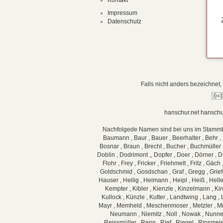
Kontakt
Impressum
Datenschutz
Falls nicht anders bezeichnet, 
hanschur.net
hanschu
Nachfolgede Namen sind bei uns im Stammbaum g
Baumann , Baur , Bauer , Beerhalter , Behr , Be
Bosnar , Braun , Brecht , Bucher , Buchmüller ,
Doblin , Dodrimont ,, Dopfer , Doer , Dörner , Dre
Flohr , Frey , Fricker , Friehmelt , Fritz , Gä
Goldschmid , Gosdschan , Graf , Gregg , Grief
Hauser , Heilig , Heimann , Heipl , Heiß , Hell
Kempter , Kibler , Kienzle , Kinzelmann , Kir
Kullock , Künzle , Kutter , Landtwing , Lang ,
Mayr , Memheld , Meschenmoser , Metzler , Mill
Neumann , Niemitz , Noll , Nowak , Nunnenma
Reissmüller , Renn , Rief , Riegel , Rinsmeie