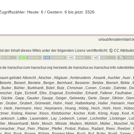
Zugriffszähler: Heute: 6 / Gestern: 6 bis jetzt: 3326
urlaub/kroatien/start.tx
ist der Inhalt dieses Wikis unter der folgenden Lizenz veröffentlicht:
CC Attributi
r.de
hanschur.com
hanschur.org
herzweb.de
hanschur.eu
hanschur.info
rutenbilde
elistet: Albrecht , Alischer , Allgäuer , Armbrusterin , Assanti , Auchter , Auer , 
ierle , Beisert , Bentele , Berger , Bernhard , Besserer , Betzke , Bienert , Birkle , Bi
 Buder , Bühler , Burkhardt , Bütof , Butz , Chrisman , Conen , Coralic , Dahnke , Den
scher , Egle , Eichloff , Elbs , Engesat , Enzlmüller , Erhardt , Falkner , Faulhaber , Fe
ch , Gäckle , Gapp , Gauder , Gaupp , Geiger , Gelewsky , Gerle , Geyer , Gfrörer , Giere
er , Gruber , Grubert , Grünwald , Hahn , Haid , Halberkamp , Haller , Hamann , H
er , Herb , Herrmann , Herz , Heymanns , Hoang , Höbig , Hoch , Hohl , Horn , Hübsch
chner , Kisling , Kleiner , Kloos , Klotzbücher , Kocher , Kolb , König , Kopp , Kost ,
 Lankosch , Lattke , Lauenstein , Lay , Ledwoch , Leiser , Lochmiller , Löckinger , Lut
er , Missenhardt , Mohr , Mosch , Mössle , Muders , Mühlich , Müller ,, Muschel , N
cher , Paul , Pein , Pfalzer , Pfeifer , Probst , Rabus , Radant , Rees , Reetzer , 
r , Rist , Rock , Rogge , Röhrle , Romero Mijer , Ruch , Ruf , Rufer , Rueß , Saiger ,