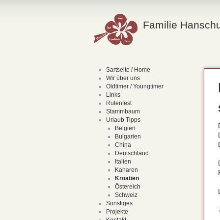
Familie Hanschu
Sartseite / Home
Wir über uns
Oldtimer / Youngtimer
Links
Rutenfest
Stammbaum
Urlaub Tipps
Belgien
Bulgarien
China
Deutschland
Italien
Kanaren
Kroatien
Östereich
Schweiz
Sonstiges
Projekte