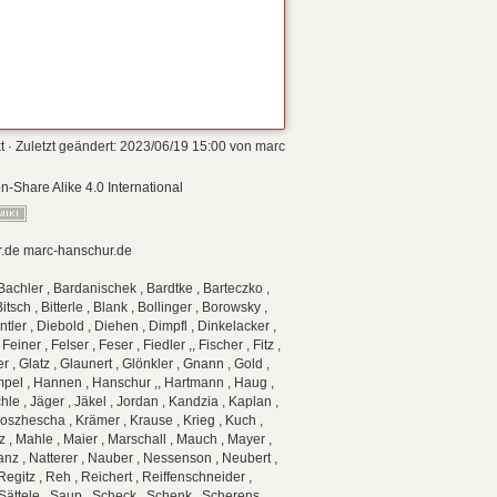
t
· Zuletzt geändert:
2023/06/19 15:00
von
marc
on-Share Alike 4.0 International
r.de
marc-hanschur.de
Bachler , Bardanischek , Bardtke , Barteczko ,
tsch , Bitterle , Blank , Bollinger , Borowsky ,
tler , Diebold , Diehen , Dimpfl , Dinkelacker ,
iner , Felser , Feser , Fiedler ,, Fischer , Fitz ,
r , Glatz , Glaunert , Glönkler , Gnann , Gold ,
ampel , Hannen , Hanschur ,, Hartmann , Haug ,
le , Jäger , Jäkel , Jordan , Kandzia , Kaplan ,
 Koszhescha , Krämer , Krause , Krieg , Kuch ,
z , Mahle , Maier , Marschall , Mauch , Mayer ,
anz , Natterer , Nauber , Nessenson , Neubert ,
Regitz , Reh , Reichert , Reiffenschneider ,
 Sättele , Saup , Scheck , Schenk , Scherens ,