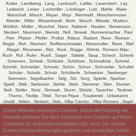
Kutter , Landtwing , Lang , Lankosch , Lattke , Lauenstein , Lay ,
Ledwoch , Leiser , Lochmiller , Löckinger , Lutz , Mahle , Maier ,
Marschall , Mauch , Mayer , Mayr , Memheld , Meschenmoser ,
Metzler , Miller , Missenhardt , Mohr , Mosch , Mössle , Muders ,
Mühlich , Müller ,, Muschel , Nanz , Natterer , Nauber , Nessenson ,
Neubert , Neumann , Niemitz , Noll , Nowak , Nunnenmacher , Paul
, Pein , Pfalzer , Pfeifer , Probst , Rabus , Radant , Rees , Reetzer ,
Regitz , Reh , Reichert , Reiffenschneider , Reissmüller , Renn , Rief
, Riegel , Rinsmeier , Rist , Rock , Rogge , Röhrle , Romero Mijer ,
Ruch , Ruf , Rufer , Rueß , Saiger , Sättele , Saup , Scheck , Schenk
, Scherens , Schiele , Schlöder , Schlötzer , Schmalholz , Schmid ,
Schmitt , Schneider , Schnetz , Schön , Schorr , Schroetter , Schuleit
, Schuler , Schultz , Schulz , Schütterle , Schweizer , Seeberger ,
Seemann , Segelbacher , Selg , Silz , Sorg , Spänle , Sparber ,
Spieß , Stäb , Stefanicki , Stehle , Stein , Stemmer , Stier , Stocker ,
Stoll , Stoller , Stotz , Strmsek , Sturm , Stützle , Tauscher , Teubner
, Thoma , Tiedtje , Tittel , Torras Pique , Traubenek , Unbekannt ,
Unold , Velten , Venbert , Vida , Villar Carrizo , Villar Romero , Vogel
, Voigt , Völk , Vollmar , Wacker , Waffenschmidt , Wagner , Wahr ,
Diese Website verwendet Cookies. Durch die Nutzung der
Walser , Walther , Walton , Weber , Wedelstein , Wegner ,
Website stimmen Sie dem Speichern von Cookies auf Ihrem
Weidelener , Weiler , Weißenbach , Wenn , Wilhelm , Wineberger ,
Computer zu. Außerdem bestätigen Sie, dass Sie unsere
Wolf , Wolfangel , Wolk , Wurst , Zharku , Zimmermann
Datenschutzbestimmungen gelesen und verstanden haben.
und mehrer Personen nur mit Vornamen gelistet. Stand Januar
2026