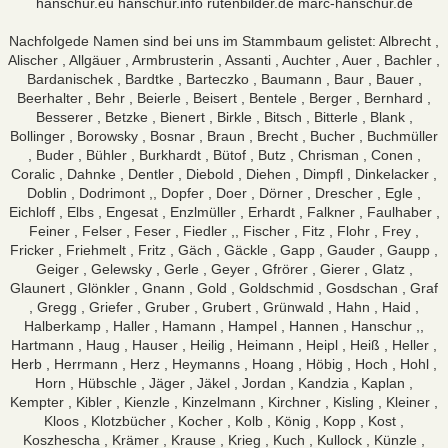
hanschur.eu
hanschur.info
rutenbilder.de
marc-hanschur.de
Nachfolgede Namen sind bei uns im Stammbaum gelistet: Albrecht ,
Alischer , Allgäuer , Armbrusterin , Assanti , Auchter , Auer , Bachler ,
Bardanischek , Bardtke , Barteczko , Baumann , Baur , Bauer ,
Beerhalter , Behr , Beierle , Beisert , Bentele , Berger , Bernhard ,
Besserer , Betzke , Bienert , Birkle , Bitsch , Bitterle , Blank ,
Bollinger , Borowsky , Bosnar , Braun , Brecht , Bucher , Buchmüller
, Buder , Bühler , Burkhardt , Bütof , Butz , Chrisman , Conen ,
Coralic , Dahnke , Dentler , Diebold , Diehen , Dimpfl , Dinkelacker ,
Doblin , Dodrimont ,, Dopfer , Doer , Dörner , Drescher , Egle ,
Eichloff , Elbs , Engesat , Enzlmüller , Erhardt , Falkner , Faulhaber ,
Feiner , Felser , Feser , Fiedler ,, Fischer , Fitz , Flohr , Frey ,
Fricker , Friehmelt , Fritz , Gäch , Gäckle , Gapp , Gauder , Gaupp ,
Geiger , Gelewsky , Gerle , Geyer , Gfrörer , Gierer , Glatz ,
Glaunert , Glönkler , Gnann , Gold , Goldschmid , Gosdschan , Graf
, Gregg , Griefer , Gruber , Grubert , Grünwald , Hahn , Haid ,
Halberkamp , Haller , Hamann , Hampel , Hannen , Hanschur ,,
Hartmann , Haug , Hauser , Heilig , Heimann , Heipl , Heiß , Heller ,
Herb , Herrmann , Herz , Heymanns , Hoang , Höbig , Hoch , Hohl ,
Horn , Hübschle , Jäger , Jäkel , Jordan , Kandzia , Kaplan ,
Kempter , Kibler , Kienzle , Kinzelmann , Kirchner , Kisling , Kleiner ,
Kloos , Klotzbücher , Kocher , Kolb , König , Kopp , Kost ,
Koszhescha , Krämer , Krause , Krieg , Kuch , Kullock , Künzle ,