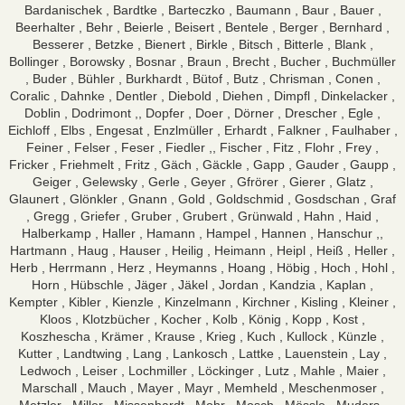
Bardanischek , Bardtke , Barteczko , Baumann , Baur , Bauer ,
Beerhalter , Behr , Beierle , Beisert , Bentele , Berger , Bernhard ,
Besserer , Betzke , Bienert , Birkle , Bitsch , Bitterle , Blank ,
Bollinger , Borowsky , Bosnar , Braun , Brecht , Bucher , Buchmüller
, Buder , Bühler , Burkhardt , Bütof , Butz , Chrisman , Conen ,
Coralic , Dahnke , Dentler , Diebold , Diehen , Dimpfl , Dinkelacker ,
Doblin , Dodrimont ,, Dopfer , Doer , Dörner , Drescher , Egle ,
Eichloff , Elbs , Engesat , Enzlmüller , Erhardt , Falkner , Faulhaber ,
Feiner , Felser , Feser , Fiedler ,, Fischer , Fitz , Flohr , Frey ,
Fricker , Friehmelt , Fritz , Gäch , Gäckle , Gapp , Gauder , Gaupp ,
Geiger , Gelewsky , Gerle , Geyer , Gfrörer , Gierer , Glatz ,
Glaunert , Glönkler , Gnann , Gold , Goldschmid , Gosdschan , Graf
, Gregg , Griefer , Gruber , Grubert , Grünwald , Hahn , Haid ,
Halberkamp , Haller , Hamann , Hampel , Hannen , Hanschur ,,
Hartmann , Haug , Hauser , Heilig , Heimann , Heipl , Heiß , Heller ,
Herb , Herrmann , Herz , Heymanns , Hoang , Höbig , Hoch , Hohl ,
Horn , Hübschle , Jäger , Jäkel , Jordan , Kandzia , Kaplan ,
Kempter , Kibler , Kienzle , Kinzelmann , Kirchner , Kisling , Kleiner ,
Kloos , Klotzbücher , Kocher , Kolb , König , Kopp , Kost ,
Koszhescha , Krämer , Krause , Krieg , Kuch , Kullock , Künzle ,
Kutter , Landtwing , Lang , Lankosch , Lattke , Lauenstein , Lay ,
Ledwoch , Leiser , Lochmiller , Löckinger , Lutz , Mahle , Maier ,
Marschall , Mauch , Mayer , Mayr , Memheld , Meschenmoser ,