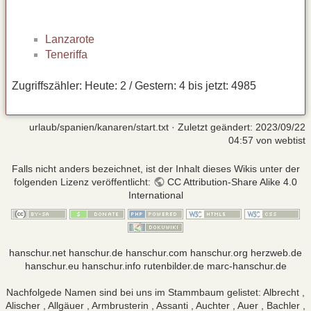
Lanzarote
Teneriffa
Zugriffszähler: Heute: 2 / Gestern: 4 bis jetzt: 4985
urlaub/spanien/kanaren/start.txt
· Zuletzt geändert:
2023/09/22
04:57
von
webtist
Falls nicht anders bezeichnet, ist der Inhalt dieses Wikis unter der
folgenden Lizenz veröffentlicht:
CC Attribution-Share Alike 4.0
International
hanschur.net
hanschur.de
hanschur.com
hanschur.org
herzweb.de
hanschur.eu
hanschur.info
rutenbilder.de
marc-hanschur.de
Nachfolgede Namen sind bei uns im Stammbaum gelistet: Albrecht ,
Alischer , Allgäuer , Armbrusterin , Assanti , Auchter , Auer , Bachler ,