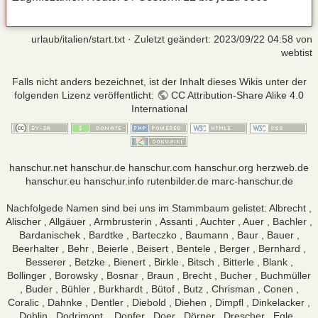
urlaub/italien/start.txt
· Zuletzt geändert:
2023/09/22 04:58
von
webtist
Falls nicht anders bezeichnet, ist der Inhalt dieses Wikis unter der
folgenden Lizenz veröffentlicht:
CC Attribution-Share Alike 4.0
International
hanschur.net
hanschur.de
hanschur.com
hanschur.org
herzweb.de
hanschur.eu
hanschur.info
rutenbilder.de
marc-hanschur.de
Nachfolgede Namen sind bei uns im Stammbaum gelistet: Albrecht ,
Alischer , Allgäuer , Armbrusterin , Assanti , Auchter , Auer , Bachler ,
Bardanischek , Bardtke , Barteczko , Baumann , Baur , Bauer ,
Beerhalter , Behr , Beierle , Beisert , Bentele , Berger , Bernhard ,
Besserer , Betzke , Bienert , Birkle , Bitsch , Bitterle , Blank ,
Bollinger , Borowsky , Bosnar , Braun , Brecht , Bucher , Buchmüller
, Buder , Bühler , Burkhardt , Bütof , Butz , Chrisman , Conen ,
Coralic , Dahnke , Dentler , Diebold , Diehen , Dimpfl , Dinkelacker ,
Doblin , Dodrimont ,, Dopfer , Doer , Dörner , Drescher , Egle ,