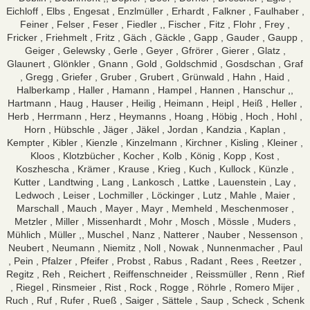
Eichloff , Elbs , Engesat , Enzlmüller , Erhardt , Falkner , Faulhaber ,
Feiner , Felser , Feser , Fiedler ,, Fischer , Fitz , Flohr , Frey ,
Fricker , Friehmelt , Fritz , Gäch , Gäckle , Gapp , Gauder , Gaupp ,
Geiger , Gelewsky , Gerle , Geyer , Gfrörer , Gierer , Glatz ,
Glaunert , Glönkler , Gnann , Gold , Goldschmid , Gosdschan , Graf
, Gregg , Griefer , Gruber , Grubert , Grünwald , Hahn , Haid ,
Halberkamp , Haller , Hamann , Hampel , Hannen , Hanschur ,,
Hartmann , Haug , Hauser , Heilig , Heimann , Heipl , Heiß , Heller ,
Herb , Herrmann , Herz , Heymanns , Hoang , Höbig , Hoch , Hohl ,
Horn , Hübschle , Jäger , Jäkel , Jordan , Kandzia , Kaplan ,
Kempter , Kibler , Kienzle , Kinzelmann , Kirchner , Kisling , Kleiner ,
Kloos , Klotzbücher , Kocher , Kolb , König , Kopp , Kost ,
Koszhescha , Krämer , Krause , Krieg , Kuch , Kullock , Künzle ,
Kutter , Landtwing , Lang , Lankosch , Lattke , Lauenstein , Lay ,
Ledwoch , Leiser , Lochmiller , Löckinger , Lutz , Mahle , Maier ,
Marschall , Mauch , Mayer , Mayr , Memheld , Meschenmoser ,
Metzler , Miller , Missenhardt , Mohr , Mosch , Mössle , Muders ,
Mühlich , Müller ,, Muschel , Nanz , Natterer , Nauber , Nessenson ,
Neubert , Neumann , Niemitz , Noll , Nowak , Nunnenmacher , Paul
, Pein , Pfalzer , Pfeifer , Probst , Rabus , Radant , Rees , Reetzer ,
Regitz , Reh , Reichert , Reiffenschneider , Reissmüller , Renn , Rief
, Riegel , Rinsmeier , Rist , Rock , Rogge , Röhrle , Romero Mijer ,
Ruch , Ruf , Rufer , Rueß , Saiger , Sättele , Saup , Scheck , Schenk