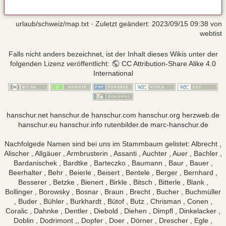
urlaub/schweiz/map.txt
· Zuletzt geändert:
2023/09/15 09:38
von
webtist
Falls nicht anders bezeichnet, ist der Inhalt dieses Wikis unter der
folgenden Lizenz veröffentlicht:
CC Attribution-Share Alike 4.0
International
hanschur.net
hanschur.de
hanschur.com
hanschur.org
herzweb.de
hanschur.eu
hanschur.info
rutenbilder.de
marc-hanschur.de
Nachfolgede Namen sind bei uns im Stammbaum gelistet: Albrecht ,
Alischer , Allgäuer , Armbrusterin , Assanti , Auchter , Auer , Bachler ,
Bardanischek , Bardtke , Barteczko , Baumann , Baur , Bauer ,
Beerhalter , Behr , Beierle , Beisert , Bentele , Berger , Bernhard ,
Besserer , Betzke , Bienert , Birkle , Bitsch , Bitterle , Blank ,
Bollinger , Borowsky , Bosnar , Braun , Brecht , Bucher , Buchmüller
, Buder , Bühler , Burkhardt , Bütof , Butz , Chrisman , Conen ,
Coralic , Dahnke , Dentler , Diebold , Diehen , Dimpfl , Dinkelacker ,
Doblin , Dodrimont ,, Dopfer , Doer , Dörner , Drescher , Egle ,