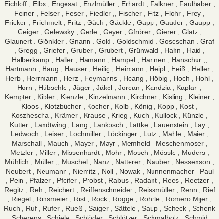
Eichloff , Elbs , Engesat , Enzlmüller , Erhardt , Falkner , Faulhaber ,
Feiner , Felser , Feser , Fiedler ,, Fischer , Fitz , Flohr , Frey ,
Fricker , Friehmelt , Fritz , Gäch , Gäckle , Gapp , Gauder , Gaupp ,
Geiger , Gelewsky , Gerle , Geyer , Gfrörer , Gierer , Glatz ,
Glaunert , Glönkler , Gnann , Gold , Goldschmid , Gosdschan , Graf
, Gregg , Griefer , Gruber , Grubert , Grünwald , Hahn , Haid ,
Halberkamp , Haller , Hamann , Hampel , Hannen , Hanschur ,,
Hartmann , Haug , Hauser , Heilig , Heimann , Heipl , Heiß , Heller ,
Herb , Herrmann , Herz , Heymanns , Hoang , Höbig , Hoch , Hohl ,
Horn , Hübschle , Jäger , Jäkel , Jordan , Kandzia , Kaplan ,
Kempter , Kibler , Kienzle , Kinzelmann , Kirchner , Kisling , Kleiner ,
Kloos , Klotzbücher , Kocher , Kolb , König , Kopp , Kost ,
Koszhescha , Krämer , Krause , Krieg , Kuch , Kullock , Künzle ,
Kutter , Landtwing , Lang , Lankosch , Lattke , Lauenstein , Lay ,
Ledwoch , Leiser , Lochmiller , Löckinger , Lutz , Mahle , Maier ,
Marschall , Mauch , Mayer , Mayr , Memheld , Meschenmoser ,
Metzler , Miller , Missenhardt , Mohr , Mosch , Mössle , Muders ,
Mühlich , Müller ,, Muschel , Nanz , Natterer , Nauber , Nessenson ,
Neubert , Neumann , Niemitz , Noll , Nowak , Nunnenmacher , Paul
, Pein , Pfalzer , Pfeifer , Probst , Rabus , Radant , Rees , Reetzer ,
Regitz , Reh , Reichert , Reiffenschneider , Reissmüller , Renn , Rief
, Riegel , Rinsmeier , Rist , Rock , Rogge , Röhrle , Romero Mijer ,
Ruch , Ruf , Rufer , Rueß , Saiger , Sättele , Saup , Scheck , Schenk
, Scherens , Schiele , Schlöder , Schlötzer , Schmalholz , Schmid ,