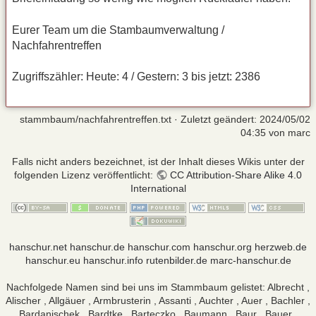
Eurer Team um die Stambaumverwaltung /
Nachfahrentreffen
Zugriffszähler: Heute: 4 / Gestern: 3 bis jetzt: 2386
stammbaum/nachfahrentreffen.txt
· Zuletzt geändert:
2024/05/02
04:35
von
marc
Falls nicht anders bezeichnet, ist der Inhalt dieses Wikis unter der
folgenden Lizenz veröffentlicht:
CC Attribution-Share Alike 4.0
International
hanschur.net
hanschur.de
hanschur.com
hanschur.org
herzweb.de
hanschur.eu
hanschur.info
rutenbilder.de
marc-hanschur.de
Nachfolgede Namen sind bei uns im Stammbaum gelistet: Albrecht ,
Alischer , Allgäuer , Armbrusterin , Assanti , Auchter , Auer , Bachler ,
Bardanischek , Bardtke , Barteczko , Baumann , Baur , Bauer ,