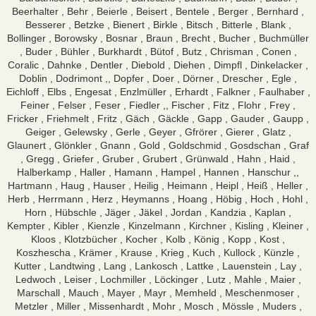
Beerhalter , Behr , Beierle , Beisert , Bentele , Berger , Bernhard ,
Besserer , Betzke , Bienert , Birkle , Bitsch , Bitterle , Blank ,
Bollinger , Borowsky , Bosnar , Braun , Brecht , Bucher , Buchmüller
, Buder , Bühler , Burkhardt , Bütof , Butz , Chrisman , Conen ,
Coralic , Dahnke , Dentler , Diebold , Diehen , Dimpfl , Dinkelacker ,
Doblin , Dodrimont ,, Dopfer , Doer , Dörner , Drescher , Egle ,
Eichloff , Elbs , Engesat , Enzlmüller , Erhardt , Falkner , Faulhaber ,
Feiner , Felser , Feser , Fiedler ,, Fischer , Fitz , Flohr , Frey ,
Fricker , Friehmelt , Fritz , Gäch , Gäckle , Gapp , Gauder , Gaupp ,
Geiger , Gelewsky , Gerle , Geyer , Gfrörer , Gierer , Glatz ,
Glaunert , Glönkler , Gnann , Gold , Goldschmid , Gosdschan , Graf
, Gregg , Griefer , Gruber , Grubert , Grünwald , Hahn , Haid ,
Halberkamp , Haller , Hamann , Hampel , Hannen , Hanschur ,,
Hartmann , Haug , Hauser , Heilig , Heimann , Heipl , Heiß , Heller ,
Herb , Herrmann , Herz , Heymanns , Hoang , Höbig , Hoch , Hohl ,
Horn , Hübschle , Jäger , Jäkel , Jordan , Kandzia , Kaplan ,
Kempter , Kibler , Kienzle , Kinzelmann , Kirchner , Kisling , Kleiner ,
Kloos , Klotzbücher , Kocher , Kolb , König , Kopp , Kost ,
Koszhescha , Krämer , Krause , Krieg , Kuch , Kullock , Künzle ,
Kutter , Landtwing , Lang , Lankosch , Lattke , Lauenstein , Lay ,
Ledwoch , Leiser , Lochmiller , Löckinger , Lutz , Mahle , Maier ,
Marschall , Mauch , Mayer , Mayr , Memheld , Meschenmoser ,
Metzler , Miller , Missenhardt , Mohr , Mosch , Mössle , Muders ,